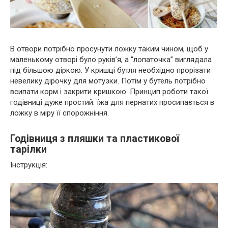
В отвори потрібно просунути ложку таким чином, щоб у
маленькому отворі було руків’я, а “лопаточка” виглядала
під більшою діркою. У кришці бутля необхідно прорізати
невелику дірочку для мотузки. Потім у бутель потрібно
всипати корм і закрити кришкою. Принцип роботи такої
годівниці дуже простий: їжа для пернатих просипається в
ложку в міру її спорожніння.
Годівниця з пляшки та пластикової
тарілки
Інструкція: