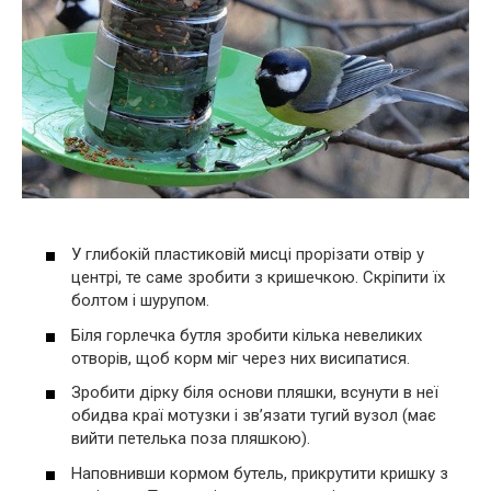
У глибокій пластиковій мисці прорізати отвір у
центрі, те саме зробити з кришечкою. Скріпити їх
болтом і шурупом.
Біля горлечка бутля зробити кілька невеликих
отворів, щоб корм міг через них висипатися.
Зробити дірку біля основи пляшки, всунути в неї
обидва краї мотузки і зв’язати тугий вузол (має
вийти петелька поза пляшкою).
Наповнивши кормом бутель, прикрутити кришку з