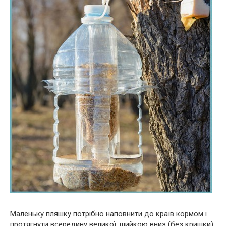
Маленьку пляшку потрібно наповнити до країв кормом і
протягнути всередину великої, шийкою вниз (без кришки).