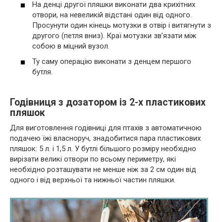
На денці другої пляшки виконати два крихітних
отвори, на невеликій відстані один від одного.
Просунути один кінець мотузки в отвір і витягнути з
другого (петля вниз). Краї мотузки зв’язати між
собою в міцний вузол.
Ту саму операцію виконати з денцем першого
бутля.
Годівниця з дозатором із 2-х пластикових
пляшок
Для виготовлення годівниці для птахів з автоматичною
подачею їжі власноруч, знадобитися пара пластикових
пляшок: 5 л. і 1,5 л. У бутлі більшого розміру необхідно
вирізати великі отвори по всьому периметру, які
необхідно розташувати не менше ніж за 2 см один від
одного і від верхньої та нижньої частин пляшки.