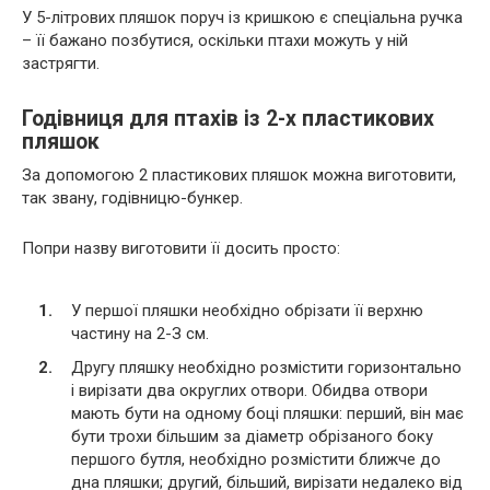
У 5-літрових пляшок поруч із кришкою є спеціальна ручка
– її бажано позбутися, оскільки птахи можуть у ній
застрягти.
Годівниця для птахів із 2-х пластикових
пляшок
За допомогою 2 пластикових пляшок можна виготовити,
так звану, годівницю-бункер.
Попри назву виготовити її досить просто:
У першої пляшки необхідно обрізати її верхню
частину на 2-З см.
Другу пляшку необхідно розмістити горизонтально
і вирізати два округлих отвори. Обидва отвори
мають бути на одному боці пляшки: перший, він має
бути трохи більшим за діаметр обрізаного боку
першого бутля, необхідно розмістити ближче до
дна пляшки; другий, більший, вирізати недалеко від