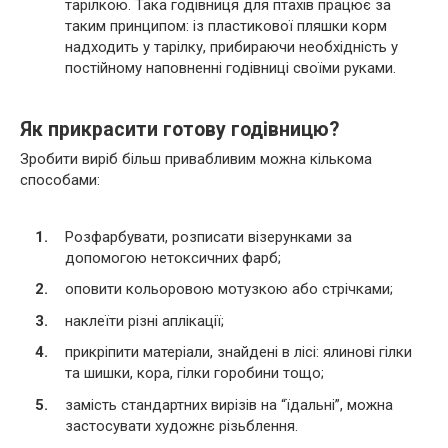
тарілкою. Така годівниця для птахів працює за
таким принципом: із пластикової пляшки корм
надходить у тарілку, прибираючи необхідність у
постійному наповненні годівниці своїми руками.
Як прикрасити готову годівницю?
Зробити виріб більш привабливим можна кількома
способами:
Розфарбувати, розписати візерунками за
допомогою нетоксичних фарб;
оповити кольоровою мотузкою або стрічками;
наклеїти різні аплікації;
прикріпити матеріали, знайдені в лісі: ялинові гілки
та шишки, кора, гілки горобини тощо;
замість стандартних вирізів на “їдальні”, можна
застосувати художнє різьблення.