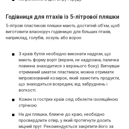
Годівниця для птахів із 5-літрової пляшки
5-літрові пластикові пляшки мають достатній об’єм, щоб
виготовити власноруч годівницю для більших птахів,
наприклад, голубів, зозуль або ворон:
З країв бутля необхідно виконати надрізи, що
мають форму воріт (верхня, не надрізана, паличка
повинна знаходитися з верхнього боку). Вигнувши
отриманий шматок пластмаси, можна отримати
імпровізований козирок, який захистить продукти,
що знаходяться всередині, від забруднень і
вогкості.
Кожен із гострих країв слід обклеїти ізоляційною
стрічкою.
На дні пляшки, ближче до краю, необхідно
просвердлити отвір, у який протягнути досить
міцний прут. Рекомендується закріпити його за