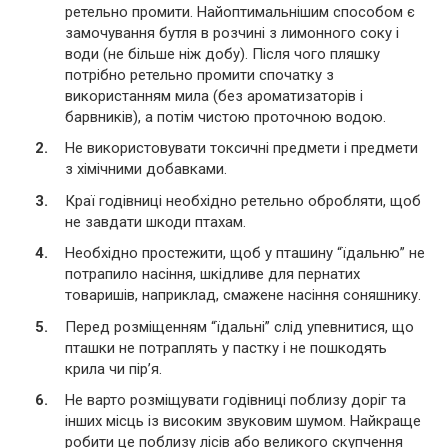
ретельно промити. Найоптимальнішим способом є
замочування бутля в розчині з лимонного соку і
води (не більше ніж добу). Після чого пляшку
потрібно ретельно промити спочатку з
використанням мила (без ароматизаторів і
барвників), а потім чистою проточною водою.
Не використовувати токсичні предмети і предмети
з хімічними добавками.
Краї годівниці необхідно ретельно обробляти, щоб
не завдати шкоди птахам.
Необхідно простежити, щоб у пташину “їдальню” не
потрапило насіння, шкідливе для пернатих
товаришів, наприклад, смажене насіння соняшнику.
Перед розміщенням “їдальні” слід упевнитися, що
пташки не потраплять у пастку і не пошкодять
крила чи пір’я.
Не варто розміщувати годівниці поблизу доріг та
інших місць із високим звуковим шумом. Найкраще
робити це поблизу лісів або великого скупчення