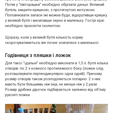
Потім у “півторашки” необхідно обрізати денце. Великий
бутель закрити кришкою, з протягнутою мотузкою.
Поповнювати запаси їжі можна буде, відкрутивши кришку
у великій бутлі і висипавши зерно в маленьку. Гострі краї
необхідно проклеїти ізолентою.
Щоразу, коли у великій бутлі кількість корму
скорочуватиметься, він почне зсипатися з маленької.
Годівниця з пляшки і ложок
Для такої “їдальні” необхідно виконати в 1,5 л. бутлі кілька
отворів: по 2 з кожного протилежного боку (ложки слід
розташовувати перпендикулярно одна одній). Причому
розмір отворів також розподіляється попарно: 2 з них
мають бути більшими, ніж інші, не менше ніж у 2 рази.
Розмір дрібних дірочок підбирається залежно від об’єму
рукояті ложки.