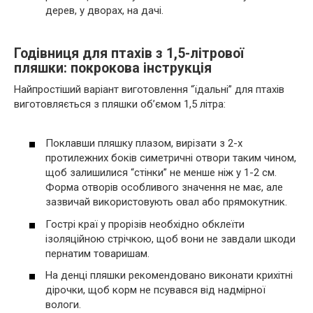
дерев, у дворах, на дачі.
Годівниця для птахів з 1,5-літрової
пляшки: покрокова інструкція
Найпростіший варіант виготовлення “їдальні” для птахів
виготовляється з пляшки об’ємом 1,5 літра:
Поклавши пляшку плазом, вирізати з 2-х
протилежних боків симетричні отвори таким чином,
щоб залишилися “стінки” не менше ніж у 1-2 см.
Форма отворів особливого значення не має, але
зазвичай використовують овал або прямокутник.
Гострі краї у прорізів необхідно обклеїти
ізоляційною стрічкою, щоб вони не завдали шкоди
пернатим товаришам.
На денці пляшки рекомендовано виконати крихітні
дірочки, щоб корм не псувався від надмірної
вологи.