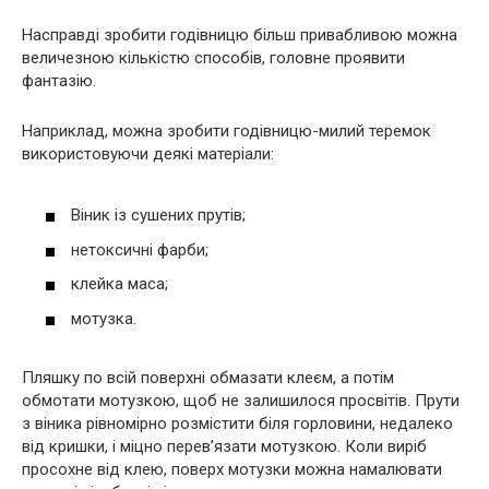
Насправді зробити годівницю більш привабливою можна
величезною кількістю способів, головне проявити
фантазію.
Наприклад, можна зробити годівницю-милий теремок
використовуючи деякі матеріали:
Віник із сушених прутів;
нетоксичні фарби;
клейка маса;
мотузка.
Пляшку по всій поверхні обмазати клеєм, а потім
обмотати мотузкою, щоб не залишилося просвітів. Прути
з віника рівномірно розмістити біля горловини, недалеко
від кришки, і міцно перев’язати мотузкою. Коли виріб
просохне від клею, поверх мотузки можна намалювати