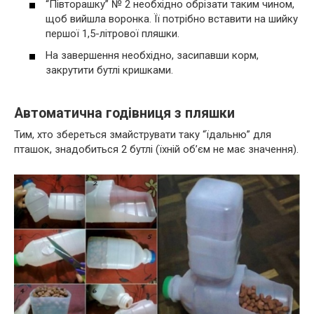
“Півторашку” № 2 необхідно обрізати таким чином,
щоб вийшла воронка. Її потрібно вставити на шийку
першої 1,5-літрової пляшки.
На завершення необхідно, засипавши корм,
закрутити бутлі кришками.
Автоматична годівниця з пляшки
Тим, хто збереться змайструвати таку “їдальню” для
пташок, знадобиться 2 бутлі (їхній об’єм не має значення).