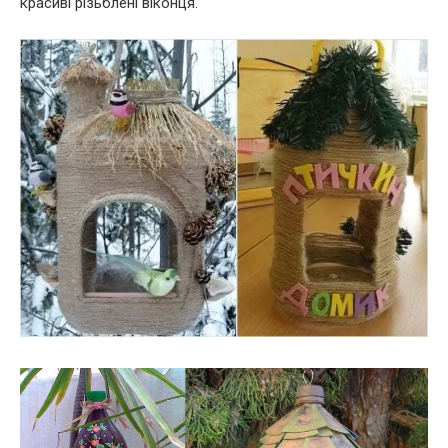
красиві різьблені віконця.