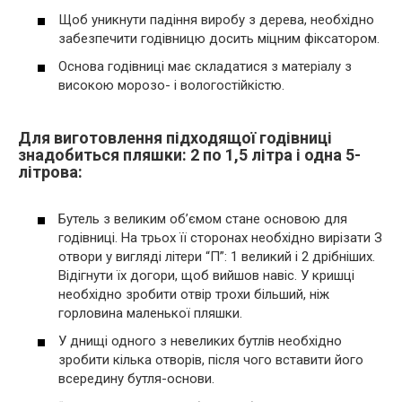
Щоб уникнути падіння виробу з дерева, необхідно
забезпечити годівницю досить міцним фіксатором.
Основа годівниці має складатися з матеріалу з
високою морозо- і вологостійкістю.
Для виготовлення підходящої годівниці
знадобиться пляшки: 2 по 1,5 літра і одна 5-
літрова:
Бутель з великим об’ємом стане основою для
годівниці. На трьох її сторонах необхідно вирізати З
отвори у вигляді літери “П”: 1 великий і 2 дрібніших.
Відігнути їх догори, щоб вийшов навіс. У кришці
необхідно зробити отвір трохи більший, ніж
горловина маленької пляшки.
У днищі одного з невеликих бутлів необхідно
зробити кілька отворів, після чого вставити його
всередину бутля-основи.