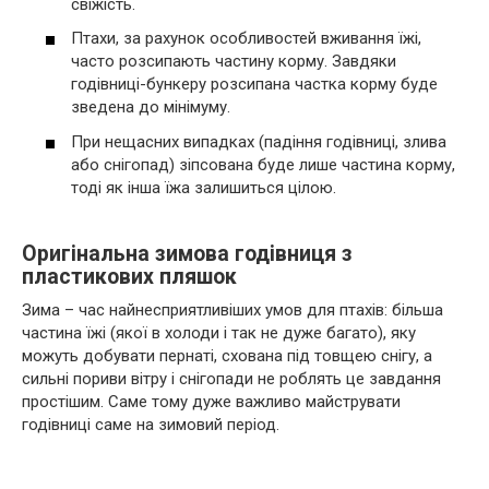
свіжість.
Птахи, за рахунок особливостей вживання їжі,
часто розсипають частину корму. Завдяки
годівниці-бункеру розсипана частка корму буде
зведена до мінімуму.
При нещасних випадках (падіння годівниці, злива
або снігопад) зіпсована буде лише частина корму,
тоді як інша їжа залишиться цілою.
Оригінальна зимова годівниця з
пластикових пляшок
Зима – час найнесприятливіших умов для птахів: більша
частина їжі (якої в холоди і так не дуже багато), яку
можуть добувати пернаті, схована під товщею снігу, а
сильні пориви вітру і снігопади не роблять це завдання
простішим. Саме тому дуже важливо майструвати
годівниці саме на зимовий період.