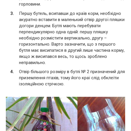
горловини.
Першу бутель, всипавши до країв корм, необхідно
акуратно вставити в маленький отвір другої пляшки
догори денцем. Бутлі мають перебувати
перпендикулярно одна одній: першу пляшку
необхідно розмістити вертикально, другу –
горизонтально. Варто зазначити, що з першого
бутля має висипатися в другий лише частина корму,
якщо ж висипався весь, то щось зроблено
неправильно.
Отвір більшого розміру в бутлі № 2 призначений для
приземлення птахів, тому його краї слід обклеїти
ізоляційною стрічкою.