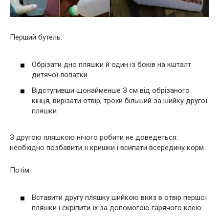
Перший бутель:
Обрізати дно пляшки й один із боків на кшталт
дитячої лопатки.
Відступивши щонайменше З см від обрізаного
кінця, вирізати отвір, трохи більший за шийку другої
пляшки.
З другою пляшкою нічого робити не доведеться:
необхідно позбавити її кришки і всипати всередину корм.
Потім:
Вставити другу пляшку шийкою вниз в отвір першої
пляшки і скріпити їх за допомогою гарячого клею.