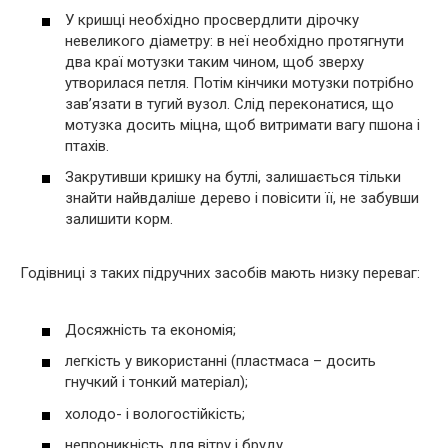
У кришці необхідно просвердлити дірочку
невеликого діаметру: в неї необхідно протягнути
два краї мотузки таким чином, щоб зверху
утворилася петля. Потім кінчики мотузки потрібно
зав’язати в тугий вузол. Слід переконатися, що
мотузка досить міцна, щоб витримати вагу пшона і
птахів.
Закрутивши кришку на бутлі, залишається тільки
знайти найвдаліше дерево і повісити її, не забувши
залишити корм.
Годівниці з таких підручних засобів мають низку переваг:
Досяжність та економія;
легкість у використанні (пластмаса – досить
гнучкий і тонкий матеріал);
холодо- і вологостійкість;
непроникність для вітру і бруду.