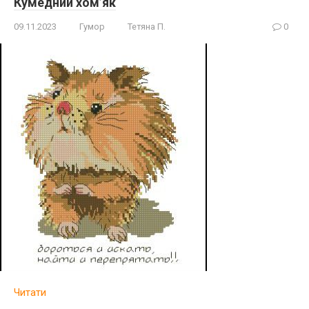
Кумедний хом’як
09.11.2023
Гумор
Тетяна П.
0
Читати