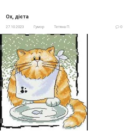
Ох, дієта
27.10.2023
Гумор
Тетяна П.
0