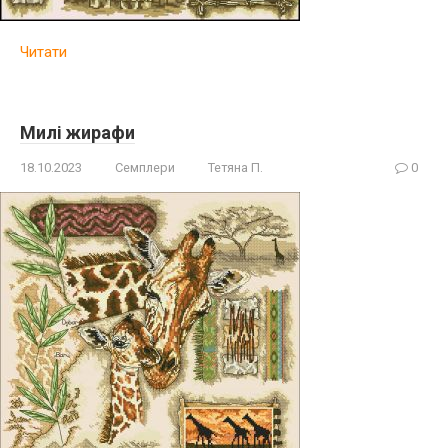
Читати
Милі жирафи
18.10.2023
Семплери
Тетяна П.
0