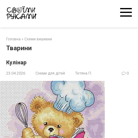
Перейти
к
контенту
Головна
»
Схеми вишивки
Тварини
Кулінар
23.04.2026
Схеми для дітей
Тетяна П.
0