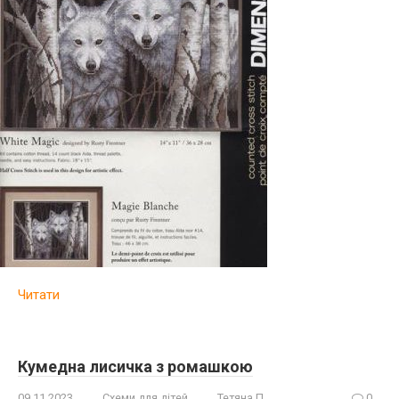
Читати
Кумедна лисичка з ромашкою
09.11.2023
Схеми для дітей
Тетяна П.
0