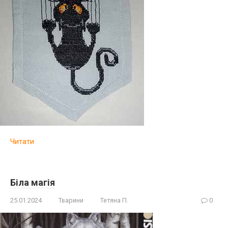
Читати
Біла магія
25.01.2024
Тварини
Тетяна П.
0