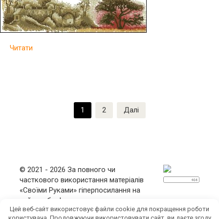
Читати
Пагінація
1
2
Далі
записів
© 2021 - 2026 За повного чи
часткового використання матеріалів
«Своїми Руками» гіперпосилання на
сайт є обов'язковим.
Цей веб-сайт використовує файли cookie для покращення роботи
Мапа сайту
|
Контакти
|
Політика
користувача. Продовжуючи використовувати сайт, ви даєте згоду