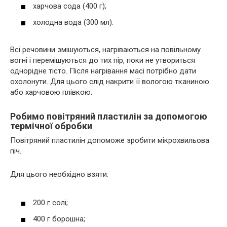
харчова сода (400 г);
холодна вода (300 мл).
Всі речовини змішуються, нагріваються на повільному
вогні і перемішуються до тих пір, поки не утвориться
однорідне тісто. Після нагрівання масі потрібно дати
охолонути. Для цього слід накрити її вологою тканиною
або харчовою плівкою.
Робимо повітряний пластилін за допомогою
термічної обробки
Повітряний пластилін допоможе зробити мікрохвильова
піч.
Для цього необхідно взяти:
200 г солі;
400 г борошна;