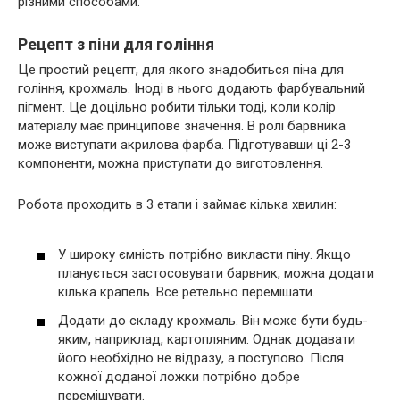
різними способами.
Рецепт з піни для гоління
Це простий рецепт, для якого знадобиться піна для
гоління, крохмаль. Іноді в нього додають фарбувальний
пігмент. Це доцільно робити тільки тоді, коли колір
матеріалу має принципове значення. В ролі барвника
може виступати акрилова фарба. Підготувавши ці 2-3
компоненти, можна приступати до виготовлення.
Робота проходить в 3 етапи і займає кілька хвилин:
У широку ємність потрібно викласти піну. Якщо
планується застосовувати барвник, можна додати
кілька крапель. Все ретельно перемішати.
Додати до складу крохмаль. Він може бути будь-
яким, наприклад, картопляним. Однак додавати
його необхідно не відразу, а поступово. Після
кожної доданої ложки потрібно добре
перемішувати.