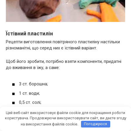
Їстівний пластилін
Рецепти виготовлення повітряного пластиліну настільки
різноманітні, що серед них є їстівний варіант.
Щоб його зробити, потрібно взяти компоненти, придатні
до вживання в їжу, а саме:
3 ст. борошна;
1 ст. води;
0,5 ст. солі;
5 г лимонної кислоти;
Цей веб-сайт використовує файли cookie для покращення роботи
користувача. Продовжуючи використовувати сайт, ви даєте згоду
1 ст. л. соняшникової олії;
на використання файлів cookie.
Погоджуюся
трохи харчових барвників.