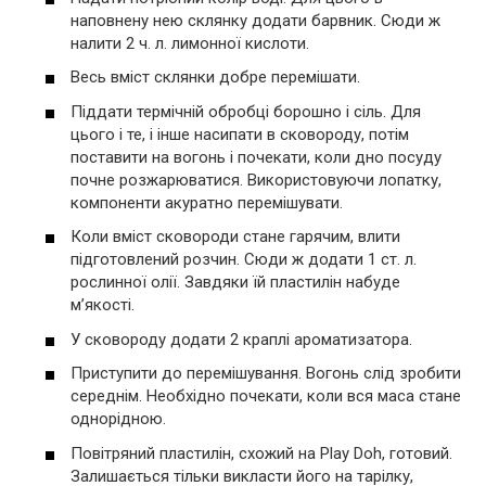
наповнену нею склянку додати барвник. Сюди ж
налити 2 ч. л. лимонної кислоти.
Весь вміст склянки добре перемішати.
Піддати термічній обробці борошно і сіль. Для
цього і те, і інше насипати в сковороду, потім
поставити на вогонь і почекати, коли дно посуду
почне розжарюватися. Використовуючи лопатку,
компоненти акуратно перемішувати.
Коли вміст сковороди стане гарячим, влити
підготовлений розчин. Сюди ж додати 1 ст. л.
рослинної олії. Завдяки їй пластилін набуде
м’якості.
У сковороду додати 2 краплі ароматизатора.
Приступити до перемішування. Вогонь слід зробити
середнім. Необхідно почекати, коли вся маса стане
однорідною.
Повітряний пластилін, схожий на Play Doh, готовий.
Залишається тільки викласти його на тарілку,