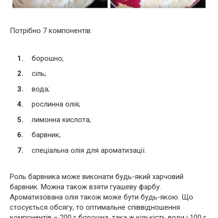
Потрібно 7 компонентів:
борошно;
сіль;
вода;
рослинна олія;
лимонна кислота;
барвник;
спеціальна олія для ароматизації.
Роль барвника може виконати будь-який харчовий
барвник. Можна також взяти гуашеву фарбу.
Ароматизована олія також може бути будь-якою. Що
стосується обсягу, то оптимальне співвідношення
компонентів – 200 г борошна, така ж кількість води і 100 г