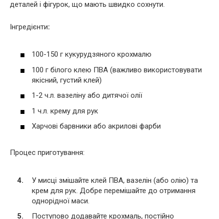
деталей і фігурок, що мають швидко сохнути.
Інгредієнти
:
100-150 г кукурудзяного крохмалю
100 г білого клею ПВА (важливо використовувати
якісний, густий клей)
1-2 ч.л. вазеліну або дитячої олії
1 ч.л. крему для рук
Харчові барвники або акрилові фарби
Процес приготування:
У мисці змішайте клей ПВА, вазелін (або олію) та
крем для рук. Добре перемішайте до отримання
однорідної маси.
Поступово додавайте крохмаль, постійно