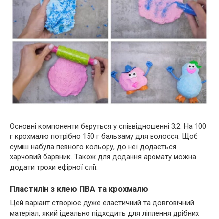
Основні компоненти беруться у співвідношенні 3:2. На 100
г крохмалю потрібно 150 г бальзаму для волосся. Щоб
суміш набула певного кольору, до неї додається
харчовий барвник. Також для додання аромату можна
додати трохи ефірної олії.
Пластилін з клею ПВА та крохмалю
Цей варіант створює дуже еластичний та довговічний
матеріал, який ідеально підходить для ліплення дрібних