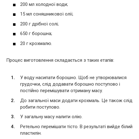
200 мл холодної води;
15 мл соняшникової олії;
200 г дрібної солі;
650 г борошна;
20 г крохмалю.
Процес виготовлення складається з таких етапів:
У воду насипати борошно. Щоб не утворювалися
грудочки, слід додавати борошно поступово і
постійно перемішувати отриману масу.
До загальної маси додати крохмаль. Це також слід
робити поступово.
У загальну масу налити олію.
Ретельно перемішати тісто. В результаті вийде білий
пластилін.