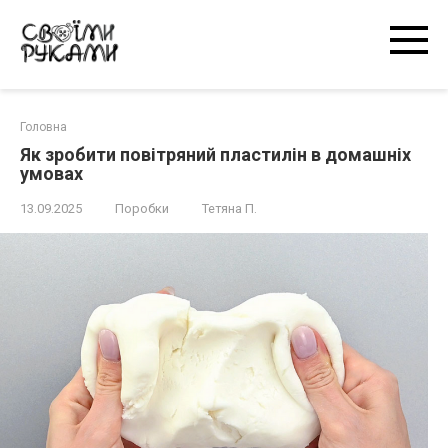
Перейти
к
контенту
Головна
Як зробити повітряний пластилін в домашніх
умовах
13.09.2025
Поробки
Тетяна П.