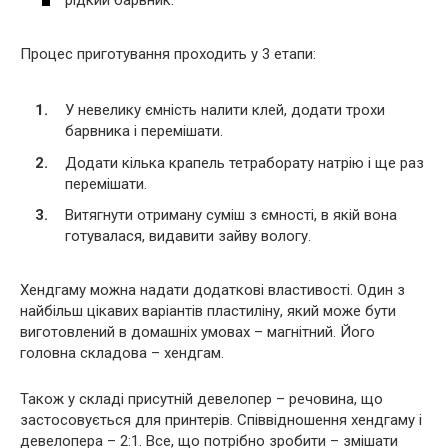
Процес приготування проходить у 3 етапи:
У невелику ємність налити клей, додати трохи
барвника і перемішати.
Додати кілька крапель тетраборату натрію і ще раз
перемішати.
Витягнути отриману суміш з ємності, в якій вона
готувалася, видавити зайву вологу.
Хендгаму можна надати додаткові властивості. Один з
найбільш цікавих варіантів пластиліну, який може бути
виготовлений в домашніх умовах – магнітний. Його
головна складова – хендгам.
Також у складі присутній девелопер – речовина, що
застосовується для принтерів. Співвідношення хендгаму і
девелопера – 2:1. Все, що потрібно зробити – змішати