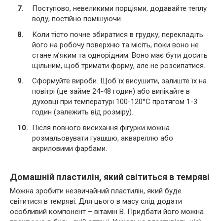
Поступово, невеликими порціями, додавайте теплу
воду, постійно помішуючи.
Коли тісто почне збиратися в грудку, перекладіть
його на робочу поверхню та місіть, поки воно не
стане м’яким та однорідним. Воно має бути досить
щільним, щоб тримати форму, але не розсипатися.
Сформуйте вироби. Щоб їх висушити, залиште їх на
повітрі (це займе 24-48 годин) або випікайте в
духовці при температурі 100-120°C протягом 1-3
годин (залежить від розміру).
Після повного висихання фігурки можна
розмальовувати гуашшю, аквареллю або
акриловими фарбами.
Домашній пластилін, який світиться в темряві
Можна зробити незвичайний пластилін, який буде
світитися в темряві. Для цього в масу слід додати
особливий компонент – вітамін В. Придбати його можна