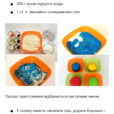
200 г трохи підігрітої води;
1 ст. л. звичайної соняшникової олії.
Процес приготування відбувається наступним чином:
У скляну ємність насипати сіль, додати борошно і