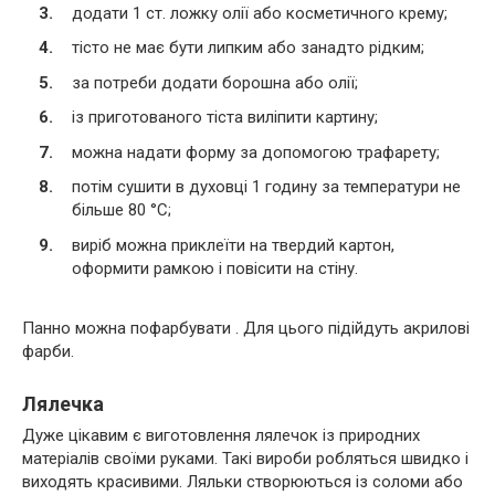
додати 1 ст. ложку олії або косметичного крему;
тісто не має бути липким або занадто рідким;
за потреби додати борошна або олії;
із приготованого тіста виліпити картину;
можна надати форму за допомогою трафарету;
потім сушити в духовці 1 годину за температури не
більше 80 °C;
виріб можна приклеїти на твердий картон,
оформити рамкою і повісити на стіну.
Панно можна пофарбувати . Для цього підійдуть акрилові
фарби.
Лялечка
Дуже цікавим є виготовлення лялечок із природних
матеріалів своїми руками. Такі вироби робляться швидко і
виходять красивими. Ляльки створюються із соломи або