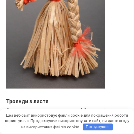
Троянди з листя
Для виготовлення троянди зазвичай беруть свіже
Цей веб-сайт використовує файли cookie для покращення роботи
кленове листя, оскільки воно має найбільш зручну форму.
користувача. Продовжуючи використовувати сайт, ви даєте згоду
на використання файлів cookie.
Погоджуюся