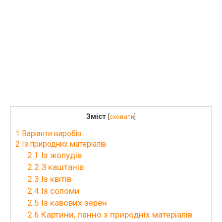
Зміст
[
сховати
]
1
Варіанти виробів
2
Із природних матеріалів
2.1
Із жолудів
2.2
З каштанів
2.3
Із квітів
2.4
Із соломи
2.5
Із кавових зерен
2.6
Картини, панно з природніх матеріалів