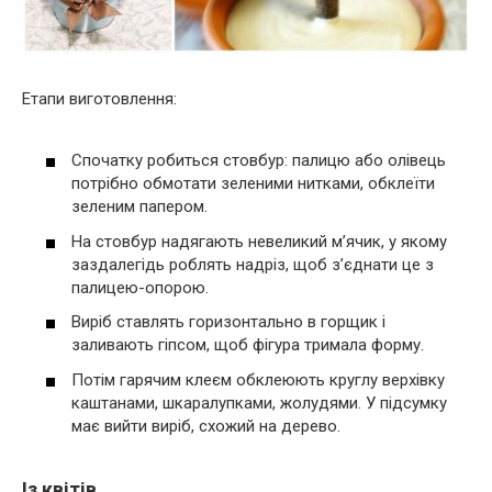
Етапи виготовлення:
Спочатку робиться стовбур: палицю або олівець
потрібно обмотати зеленими нитками, обклеїти
зеленим папером.
На стовбур надягають невеликий м’ячик, у якому
заздалегідь роблять надріз, щоб з’єднати це з
палицею-опорою.
Виріб ставлять горизонтально в горщик і
заливають гіпсом, щоб фігура тримала форму.
Потім гарячим клеєм обклеюють круглу верхівку
каштанами, шкаралупками, жолудями. У підсумку
має вийти виріб, схожий на дерево.
Із квітів