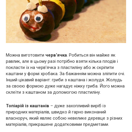
Можна виготовити
черв’ячка
. Робиться він майже як
равлик, але в цьому разі потрібно взяти кілька плодів і
покласти їх на черв’ячка з пластиліну або ж скріпити
каштани у формі хробака. За бажанням можна зліпити очі.
Інший цікавий варіант: гриби з каштана і жолудя. Жолудь
за своєю формою дуже нагадує ніжку гриба. Його можна
склеїти з каштаном за допомогою пластиліну.
Топіарій із каштанів
– дуже захопливий виріб із
природних матеріалів, швидко й гарно виконаний
власноруч, який являє собою невелике деревце з різних
матеріалів, прикрашене додатковими предметами.