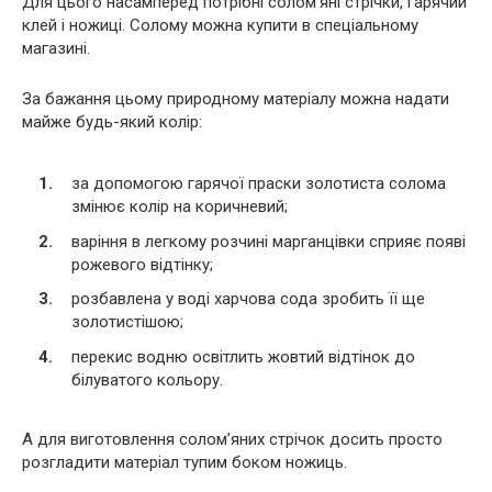
Для цього насамперед потрібні солом’яні стрічки, гарячий
клей і ножиці. Солому можна купити в спеціальному
магазині.
За бажання цьому природному матеріалу можна надати
майже будь-який колір:
за допомогою гарячої праски золотиста солома
змінює колір на коричневий;
варіння в легкому розчині марганцівки сприяє появі
рожевого відтінку;
розбавлена у воді харчова сода зробить її ще
золотистішою;
перекис водню освітлить жовтий відтінок до
білуватого кольору.
А для виготовлення солом’яних стрічок досить просто
розгладити матеріал тупим боком ножиць.