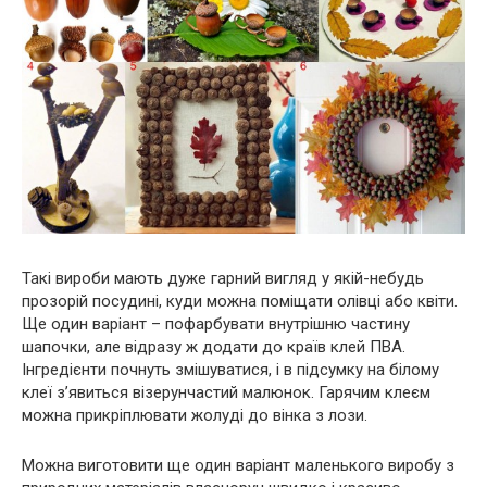
Такі вироби мають дуже гарний вигляд у якій-небудь
прозорій посудині, куди можна поміщати олівці або квіти.
Ще один варіант – пофарбувати внутрішню частину
шапочки, але відразу ж додати до країв клей ПВА.
Інгредієнти почнуть змішуватися, і в підсумку на білому
клеї з’явиться візерунчастий малюнок. Гарячим клеєм
можна прикріплювати жолуді до вінка з лози.
Можна виготовити ще один варіант маленького виробу з