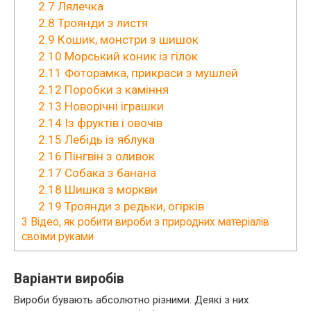
2.7
Лялечка
2.8
Троянди з листя
2.9
Кошик, монстри з шишок
2.10
Морський коник із гілок
2.11
Фоторамка, прикраси з мушлей
2.12
Поробки з каміння
2.13
Новорічні іграшки
2.14
Із фруктів і овочів
2.15
Лебідь із яблука
2.16
Пінгвін з оливок
2.17
Собака з банана
2.18
Шишка з моркви
2.19
Троянди з редьки, огірків
3
Відео, як робити вироби з природних матеріалів
своїми руками
Варіанти виробів
Вироби бувають абсолютно різними. Деякі з них