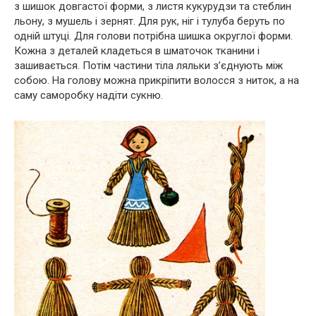
з шишок довгастої форми, з листя кукурудзи та стеблин
льону, з мушель і зернят. Для рук, ніг і тулуба беруть по
одній штуці. Для голови потрібна шишка округлої форми.
Кожна з деталей кладеться в шматочок тканини і
зашивається. Потім частини тіла ляльки з’єднують між
собою. На голову можна прикріпити волосся з ниток, а на
саму саморобку надіти сукню.