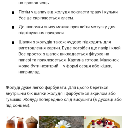
на зразок яєць.
Потім у шапку від жолудя покласти траву і кульки.
Усе це скріплюється клеєм.
До шапочки знизу можна приклеїти мотузку для
підвішування прикраси.
Шапки з жолудів також чудово підходять для
виготовлення картин. Буде потрібен ще папір і клей.
Все просто: з шапок викладається фігурка на
папері та приклеюється. Картина готова. Малюнок
може бути нехитрий – у формі серця або кішки,
наприклад.
Жолуді дуже легко фарбувати. Для цього береться
внутрішній бік шапки жолудя і фарбується акрилом або
гуашшю. Жолуді попередньо слід висушити (в духовці або
під сонцем).