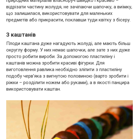
природних матеріалів власноруч швидко і красиво –
відрізати частину жолудя, не зачіпаючи шапочку, а виїмку,
що залишилася, використовувати для маленьких
предметів або прикрасити, поклавши туди квітку з бісеру.
З каштанів
Плоди каштана дуже нагадують жолуді, але мають більш
округлу форму. У них немає шапочки, але зате з них дуже
просто робити вироби. За допомогою пластиліну і
каштанів можна зробити красиві фігурки. Для
виготовлення равлика необхідно зліпити з пластиліну
подобу черв’яка з вигнутою половиною (варто зробити і
ріжки – розділити ножем або руками), а в якості панцира
використовувати каштан.