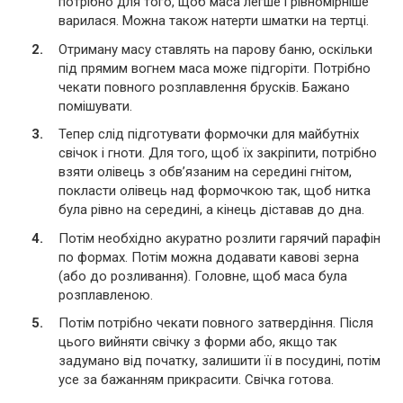
потрібно для того, щоб маса легше і рівномірніше
варилася. Можна також натерти шматки на тертці.
Отриману масу ставлять на парову баню, оскільки
під прямим вогнем маса може підгоріти. Потрібно
чекати повного розплавлення брусків. Бажано
помішувати.
Тепер слід підготувати формочки для майбутніх
свічок і гноти. Для того, щоб їх закріпити, потрібно
взяти олівець з обв’язаним на середині гнітом,
покласти олівець над формочкою так, щоб нитка
була рівно на середині, а кінець діставав до дна.
Потім необхідно акуратно розлити гарячий парафін
по формах. Потім можна додавати кавові зерна
(або до розливання). Головне, щоб маса була
розплавленою.
Потім потрібно чекати повного затвердіння. Після
цього вийняти свічку з форми або, якщо так
задумано від початку, залишити її в посудині, потім
усе за бажанням прикрасити. Свічка готова.