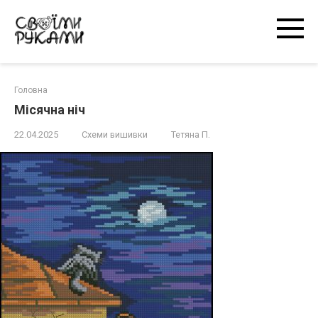
Перейти
к
контенту
Головна
Місячна ніч
22.04.2025
Схеми вишивки
Тетяна П.