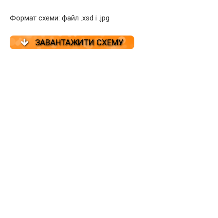
Формат схеми: файл .xsd і .jpg
ЗАВАНТАЖИТИ СХЕМУ