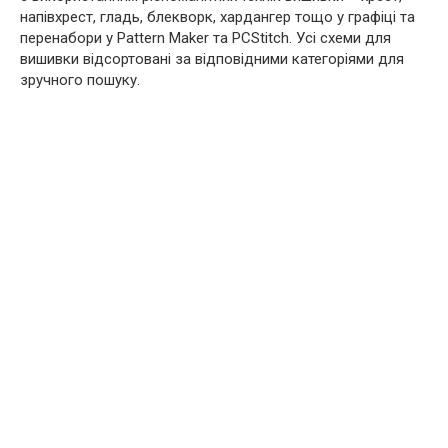
напівхрест, гладь, блекворк, хардангер тощо у графіці та
перенабори у Pattern Maker та PCStitch. Усі схеми для
вишивки відсортовані за відповідними категоріями для
зручного пошуку.