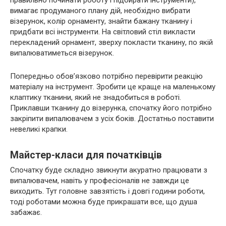
правильно починати роботу і підбирати інструменти),
вимагає продуманого плану дій, необхідно вибрати
візерунок, колір орнаменту, знайти бажану тканину і
придбати всі інструменти. На світловий стіл викласти
перекладений орнамент, зверху покласти тканину, по якій
випалюватиметься візерунок.
Попередньо обов’язково потрібно перевірити реакцію
матеріалу на інструмент. Зробити це краще на маленькому
клаптику тканини, який не знадобиться в роботі.
Приклавши тканину до візерунка, спочатку його потрібно
закріпити випалювачем з усіх боків. Достатньо поставити
невеликі крапки.
Майстер-класи для початківців
Спочатку буде складно звикнути акуратно працювати з
випалювачем, навіть у професіоналів не завжди це
виходить. Тут головне завзятість і довгі години роботи,
тоді роботами можна буде прикрашати все, що душа
забажає.