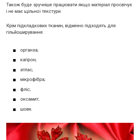
Також буде зручніше працювати якщо матеріал просвічує
і не має щільної текстури.
Крім підкладкових тканин, відмінно підходять для
гільйоширування:
органза;
капрон;
атлас;
мікрофібра;
фліс;
оксамит;
шовк.