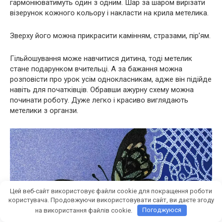
гармоніюватимуть один з одним. Шар за шаром вирізати
візерунок кожного кольору і накласти на крила метелика.
Зверху його можна прикрасити камінням, стразами, пір’ям.
Гільйошування може навчитися дитина, тоді метелик
стане подарунком вчительці. А за бажання можна
розповісти про урок усім однокласникам, адже він підійде
навіть для початківців. Обравши ажурну схему можна
починати роботу. Дуже легко і красиво виглядають
метелики з органзи.
Цей веб-сайт використовує файли cookie для покращення роботи
користувача. Продовжуючи використовувати сайт, ви даєте згоду
на використання файлів cookie.
Погоджуюся