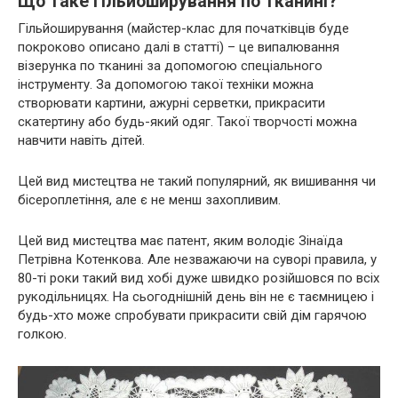
Що таке гільйоширування по тканині?
Гільйоширування (майстер-клас для початківців буде
покроково описано далі в статті) – це випалювання
візерунка по тканині за допомогою спеціального
інструменту. За допомогою такої техніки можна
створювати картини, ажурні серветки, прикрасити
скатертину або будь-який одяг. Такої творчості можна
навчити навіть дітей.
Цей вид мистецтва не такий популярний, як вишивання чи
бісероплетіння, але є не менш захопливим.
Цей вид мистецтва має патент, яким володіє Зінаїда
Петрівна Котенкова. Але незважаючи на суворі правила, у
80-ті роки такий вид хобі дуже швидко розійшовся по всіх
рукодільницях. На сьогоднішній день він не є таємницею і
будь-хто може спробувати прикрасити свій дім гарячою
голкою.