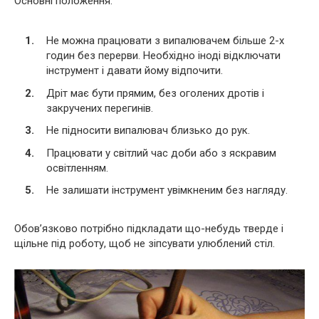
Основні положення:
Не можна працювати з випалювачем більше 2-х
годин без перерви. Необхідно іноді відключати
інструмент і давати йому відпочити.
Дріт має бути прямим, без оголених дротів і
закручених перегинів.
Не підносити випалювач близько до рук.
Працювати у світлий час доби або з яскравим
освітленням.
Не залишати інструмент увімкненим без нагляду.
Обов’язково потрібно підкладати що-небудь тверде і
щільне під роботу, щоб не зіпсувати улюблений стіл.