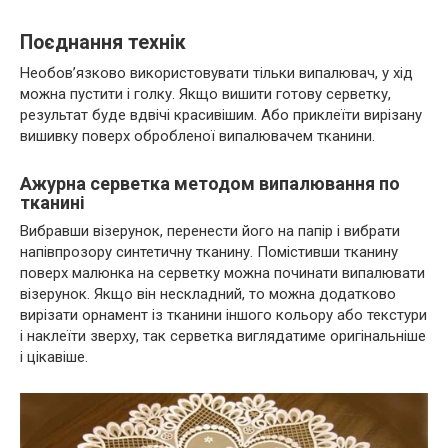
Поєднання технік
Необов’язково використовувати тільки випалювач, у хід
можна пустити і голку. Якщо вишити готову серветку,
результат буде вдвічі красивішим. Або приклеїти вирізану
вишивку поверх обробленої випалювачем тканини.
Ажурна серветка методом випалювання по
тканині
Вибравши візерунок, перенести його на папір і вибрати
напівпрозору синтетичну тканину. Помістивши тканину
поверх малюнка на серветку можна починати випалювати
візерунок. Якщо він нескладний, то можна додатково
вирізати орнамент із тканини іншого кольору або текстури
і наклеїти зверху, так серветка виглядатиме оригінальніше
і цікавіше.