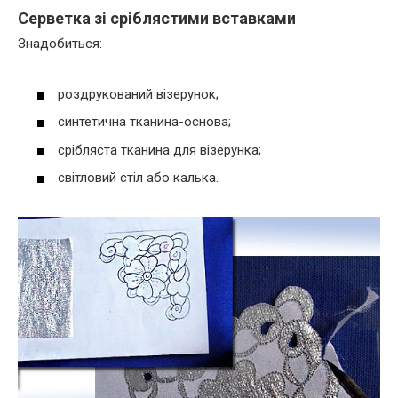
Серветка зі сріблястими вставками
Знадобиться:
роздрукований візерунок;
синтетична тканина-основа;
срібляста тканина для візерунка;
світловий стіл або калька.