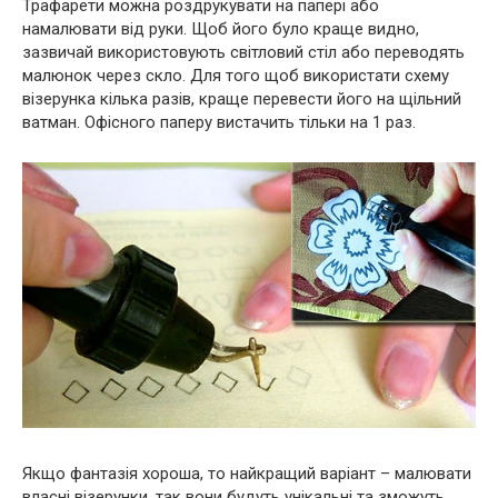
Трафарети можна роздрукувати на папері або
намалювати від руки. Щоб його було краще видно,
зазвичай використовують світловий стіл або переводять
малюнок через скло. Для того щоб використати схему
візерунка кілька разів, краще перевести його на щільний
ватман. Офісного паперу вистачить тільки на 1 раз.
Якщо фантазія хороша, то найкращий варіант – малювати
власні візерунки, так вони будуть унікальні та зможуть