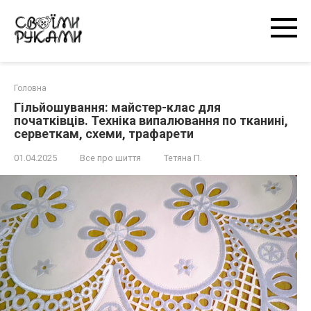
Перейти
к
контенту
Головна
Гільйошування: майстер-клас для
початківців. Техніка випалювання по тканині,
серветкам, схеми, трафарети
01.04.2025
Все про шиття
Тетяна П.