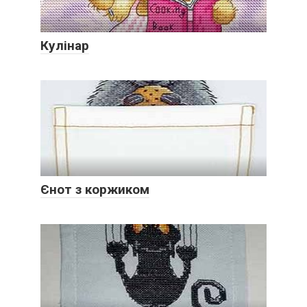
Кулінар
Єнот з коржиком