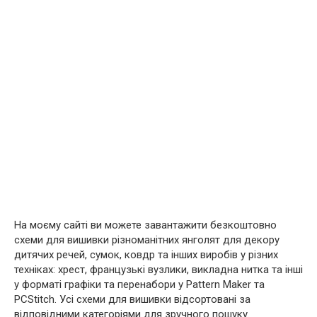
На моєму сайті ви можете завантажити безкоштовно
схеми для вишивки різноманітних янголят для декору
дитячих речей, сумок, ковдр та інших виробів у різних
техніках: хрест, французькі вузлики, викладна нитка та інші
у форматі графіки та перенабори у Pattern Maker та
PCStitch. Усі схеми для вишивки відсортовані за
відповідними категоріями для зручного пошуку.