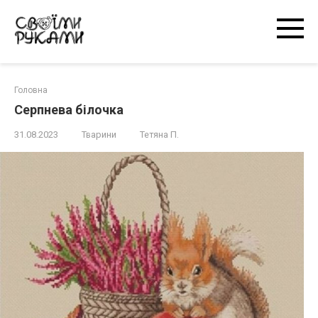
Перейти
к
контенту
Головна
Серпнева білочка
31.08.2023
Тварини
Тетяна П.