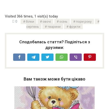
Visited 366 times, 1 visit(s) today
0
білки
овочі
осінь
пори року
серпень
тварини
фрукти
Сподобалась стаття? Поділіться з
друзями:
Вам також може бути цікаво