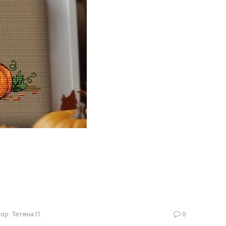
ор:
Тетяна П.
0