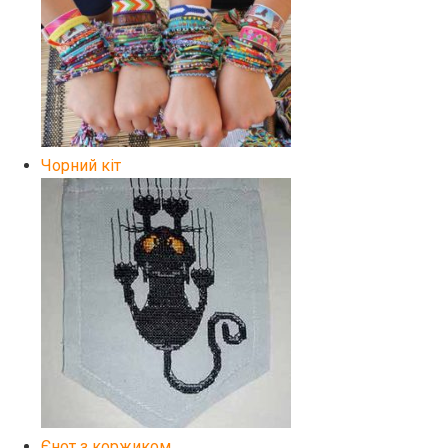
Чорний кіт
Єнот з коржиком