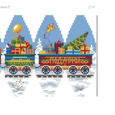
тяна П.
0