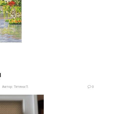
н
Автор:
Тетяна П.
0