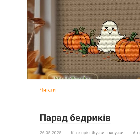
Читати
Парад бедриків
26.05.2025
Категорія:
Жучки - павучки
Авт