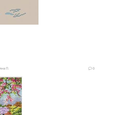
яна П.
0