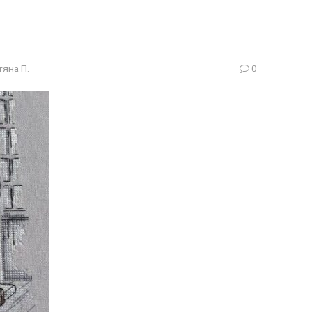
тяна П.
0