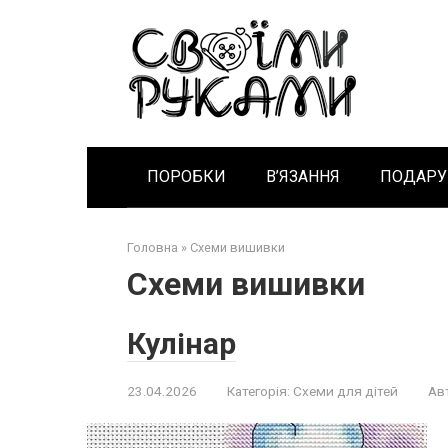
Перейти
к
контенту
ПОРОБКИ
В’ЯЗАННЯ
ПОДАРУ
Головна
»
Схеми вишивки
Схеми вишивки
Кулінар
23.04.2026
Категорія:
Схеми для дітей
Ав