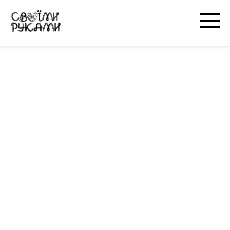
Перейти
к
контенту