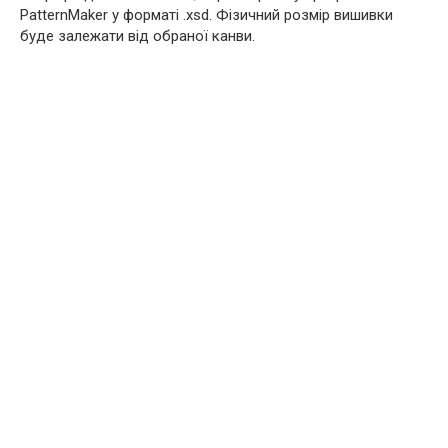
PatternMaker у форматі .xsd. Фізичний розмір вишивки
буде залежати від обраної канви.