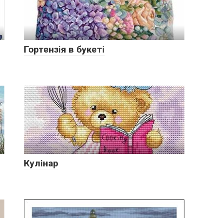
Гортензія в букеті
Кулінар