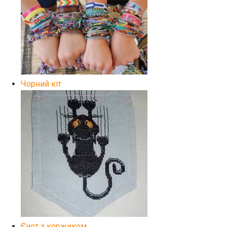
Чорний кіт
Єнот з коржиком