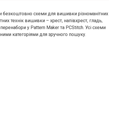
ти безкоштовно схеми для вишивки різноманітних
них технік вишивки – хрест, напівхрест, гладь,
перенабори у Pattern Maker та PCStitch. Усі схеми
ними категоріями для зручного пошуку.