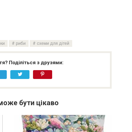
ки
риби
схеми для дітей
я? Поділіться з друзями:
може бути цікаво