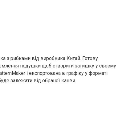
а з рибками від виробника Китай. Готову
рмлення подушки щоб створити затишку у своєму
tternMaker і експортована в графіку у форматі
 буде залежати від обраної канви.