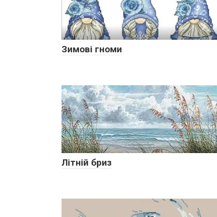
Зимові гноми
Літній бриз