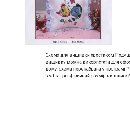
Схема для вишивки хрестиком Подушк
вишивку можна використати для офо
дому, схема перенабрана у програмі Pa
.xsd та .jpg. Фізичний розмір вишивки